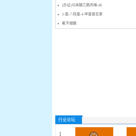
(办证)马来酸乙酰丙嗪-d6
3-氯-7-羟基-4-甲基香豆素
氟苄烟酸
行业论坛