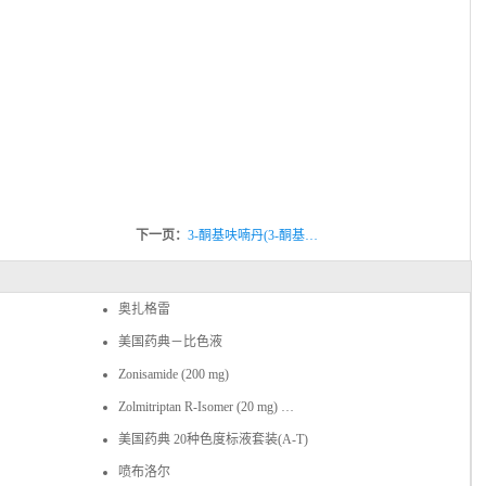
下一页：
3-酮基呋喃丹(3-酮基…
奥扎格雷
美国药典－比色液
Zonisamide (200 mg)
Zolmitriptan R-Isomer (20 mg) …
美国药典 20种色度标液套装(A-T)
喷布洛尔