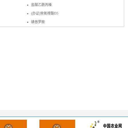
盐酸乙酰丙嗪
(办证)癸氧喹酯D5
碘普罗胺