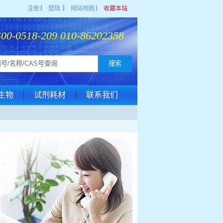
注册
▏
登陆
▏
网站地图
▏
收藏本站
400-0518-209 010-86202358
生物
试剂耗材
联系我们