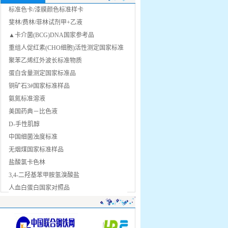
标准色卡/漆膜颜色标准样卡
斐林/费林/菲林试剂甲+乙液
▲卡介菌(BCG)DNA国家参考品
重组人促红素(CHO细胞)活性测定国家标准
品(rhEPO)
聚苯乙烯红外波长标准物质
蛋白含量测定国家标准品
铜矿石3#国家标准样品
氨氮标准溶液
美国药典－比色液
D-手性肌醇
中国细菌浊度标准
无烟煤国家标准样品
盐酸氯卡色林
3,4-二羟基苯甲胺氢溴酸盐
人血白蛋白国家对照品
脑膜炎奈瑟氏菌诊断血清国家参考品A
黏度标准物质
3-酮基呋喃丹(3-酮基克百威) 标准品