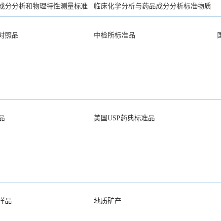
成分分析和物理特性测量标准
临床化学分析与药品成分分析标准物质
对照品
中检所标准品
品
美国USP药典标准品
样品
地质矿产