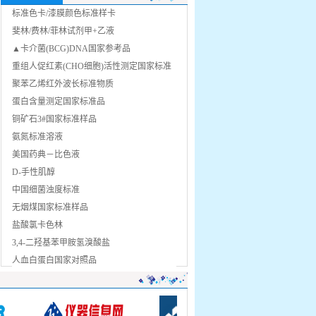
标准色卡/漆膜颜色标准样卡
斐林/费林/菲林试剂甲+乙液
▲卡介菌(BCG)DNA国家参考品
重组人促红素(CHO细胞)活性测定国家标准
品(rhEPO)
聚苯乙烯红外波长标准物质
蛋白含量测定国家标准品
铜矿石3#国家标准样品
氨氮标准溶液
美国药典－比色液
D-手性肌醇
中国细菌浊度标准
无烟煤国家标准样品
盐酸氯卡色林
3,4-二羟基苯甲胺氢溴酸盐
人血白蛋白国家对照品
脑膜炎奈瑟氏菌诊断血清国家参考品A
黏度标准物质
3-酮基呋喃丹(3-酮基克百威) 标准品