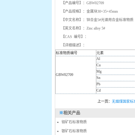
【产品编号】：GBW02709
【产品规格】：金属块30×35×45mm
【中文名称】：锌合金5#光谱用合金标准物质
【英文名称】：Zinc alloy 5#
【CAS 编号】：
【详细描述】：
标准物质编号
元素
Al
Cu
Mg
GBW02709
Sn
Pb
Cd
上一页：
无烟煤国家标
※
相关产品
钼矿石标准物质
银矿石标准物质