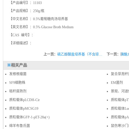
【产品编号】：11103
【产品规格】：250g/瓶
【中文名称】：0.5%葡萄糖肉汤培养基
【英文名称】：0.5% Glucose Broth Medium
【CAS 编号】：
【详细描述】：
上一页：
硫乙醇酸盐培养基（不含琼…
下一页：
胰酪
※
相关产品
发根根瘤菌
复合芽孢杆
SF9细胞株
EM菌剂
秸秆腐熟剂
景观、河道
质粒载体pLCDH-Cir
质粒载体pT7
质粒载体pMCSG19
质粒载体Luc-
质粒载体GFP-1-pET-28a(+)
质粒载体pAAV
绵羊布鲁氏菌
鼠伤寒沙门