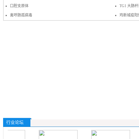
口腔支原体
TG1 大肠
禽呼肠孤病毒
鸡新城疫阳
行业论坛